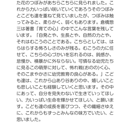
た花のつぼみがあちらこちらに見られました。こ
れから力いっぱい咲いていくであろうそのつぼみ
とこども達を重ねて見ていましたが、つぼみは触
ってみると、柔らかく、弱くもあります。倉橋惣
三は著書「育ての心」の中でこんな言葉を残して
います。「自発とや、生長とや、自然の力とや、
それはむこうのことである。こちらとしては、は
らはらする怖ろしさのみが残る。むこうの力に任
せて、こちらの心づかいを忘れるのは、鈍感か、
怠慢か、横暴かに外ならない。可憐なる幼児たち
に見るこの萌芽に対して、怖れ戦(おのの)く心、
そのこまやかさに幼児教育の良心がある。」こど
も達は、これから山あり谷ありの中、嬉しいこと
も悲しいことも経験していくと思います。その中
にあって、自分を見失わないで生きていってほし
い、力いっぱい生命を輝かせてほしい、と願いま
す。こども達の成長を喜びつつ、その繊細さゆえ
に、これからもずっとみんなの味方でいたい、と
思いました。