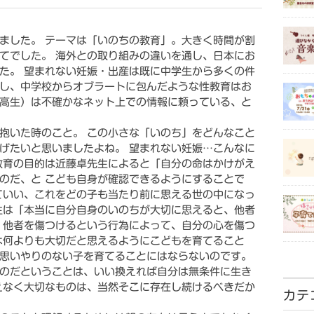
ました。 テーマは「いのちの教育」。大きく時間が割
てでした。 海外との取り組みの違いを通し、日本にお
た。 望まれない妊娠・出産は既に中学生から多くの件
し、中学校からオブラートに包んだような性教育はお
高生）は不確かなネット上での情報に頼っている、と
抱いた時のこと。 この小さな「いのち」をどんなこと
げたいと思いましたよね。 望まれない妊娠…こんなに
教育の目的は近藤卓先生によると「自分の命はかけがえ
のだ、と こども自身が確認できるようにすることで
ていい、これをどの子も当たり前に思える世の中になっ
生は「本当に自分自身のいのちが大切に思えると、他者
 他者を傷つけるという行為によって、自分の心を傷つ
は何よりも大切だと思えるようにこどもを育てること
思いやりのない子を育てることにはならないのです。
のだということは、いい換えれば自分は無条件に生き
えなく大切なものは、当然そこに存在し続けるべきだか
カテ