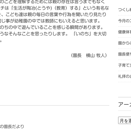
のことを理解するためには親の存在は言うまでもなく
ッチは「生活が陶冶(とうや)（教育）する」という有名な
つくし
そ、こども達は親の毎日の言葉や行為を聞いたり見たり
同じ事が幼稚園の中では教師にもいえると思います。
今月の
のちの中で遊んでいることを感じる瞬間があります。
健康体
うなそんなことを思ったりします。 「いのち」を大切
。
園から
園長便
（園長 横山 牧人）
子育て
礼拝の
アー
アー
2月の園長だより