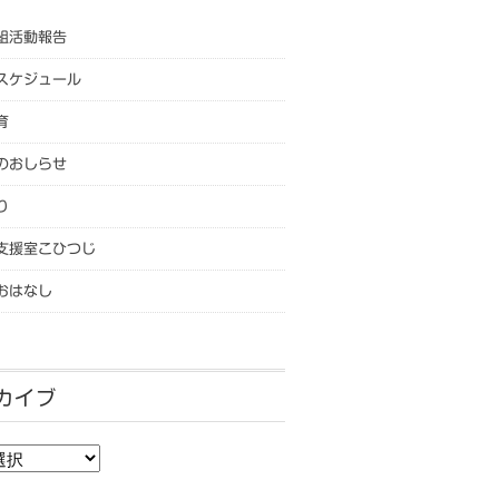
組活動報告
スケジュール
育
のおしらせ
り
支援室こひつじ
おはなし
カイブ
カイブ