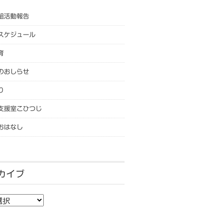
組活動報告
スケジュール
育
のおしらせ
り
支援室こひつじ
おはなし
カイブ
カイブ