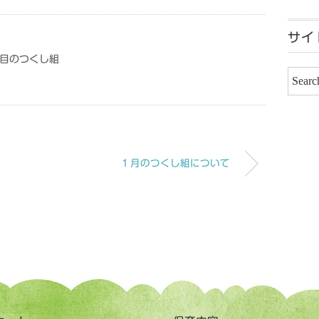
サイ
1回目のつくし組
１月のつくし組について