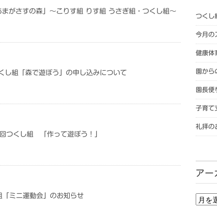
「あまがさすの森」～こりす組 りす組 うさぎ組・つくし組～
つくし
今月の
健康体
園から
 つくし組「森で遊ぼう」の申し込みについて
園長便
子育て
礼拝の
第6回つくし組 「作って遊ぼう！」
アー
組「ミニ運動会」のお知らせ
アー