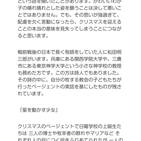
という話を聞いたことがあります。かわいいわが
子の晴れ晴れとした姿を願うことは決して悪いこ
とではありません。でも、その思いが強過ぎて、
配慮を欠く言動になったら、クリスマスを迎える
ことの本当の意味を見失ってしまうことにつなが
ると思います。
戦前戦後の日本で長く牧師をしていた人に松田明
三郎がいます。兵庫にある関西学院大学や、三鷹
市にある東京神学大学という小さな神学校の教授
も務めた方です。この方は詩人でもありました。
その詩の中に、自分の牧する教会の子どもたちが
行ったページェントの実話を基にしたものが残さ
れています。
「星を動かす少女」
クリスマスのページェントで日曜学校の上級生た
ちは
三人の博士や牧羊者の群れやマリアなど
そ
れぞれ人の目につく役をふりあてられたが
一人の