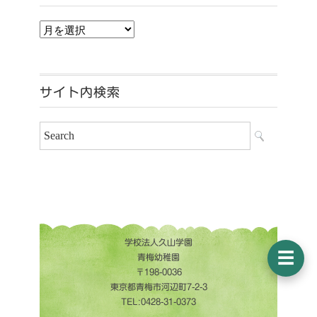
アーカイブ
サイト内検索
学校法人久山学園
☰
青梅幼稚園
〒198-0036
東京都青梅市河辺町7-2-3
TEL:0428-31-0373