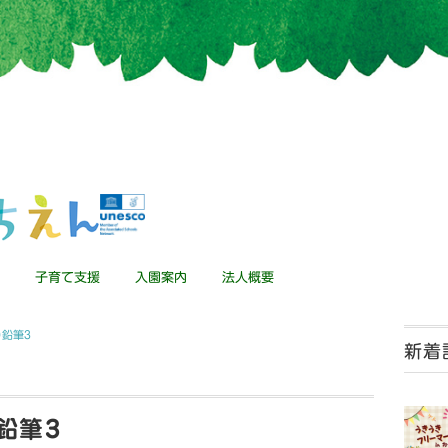
子育て支援
入園案内
法人概要
り鉛筆3
新着
鉛筆3