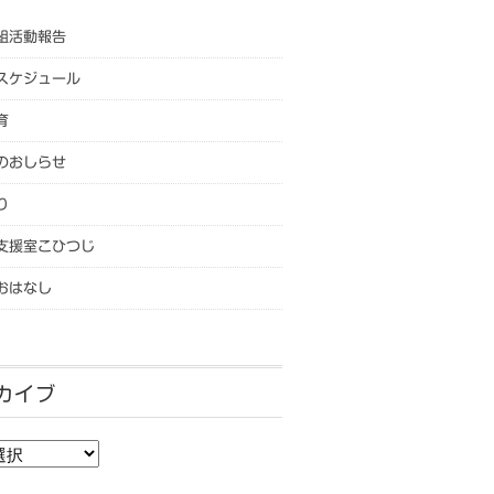
組活動報告
スケジュール
育
のおしらせ
り
支援室こひつじ
おはなし
カイブ
カイブ