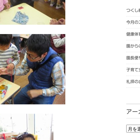
つくし
今月の
健康体
園から
園長便
子育て
礼拝の
アー
アー