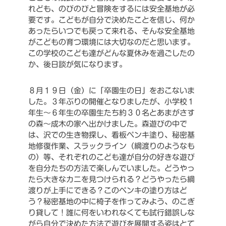
れども、のびのびと冒険をするには安全基地が必
要です。こどもが自分で決めたことを信じ、何か
あったらいつでも戻って来れる、そんな安全基地
がこどもの育つ環境には大切なのだと思います。
この学校のこども達がどんな夏休みを過ごしたの
か、後日談が気になります。
８月１９日（金）に「卒園生の日」をおこないま
した。３年ぶりの開催となりましたが、小学校１
年生～６年生の卒園生たち約３０名とあまがさす
の森～成木の家へ出かけました。森遊びの中で
は、沢での生き物探し、看板ペンキ塗り、秘密基
地修復作業、スラックライン（綱渡りのようなも
の）等、それぞれのこども達が自分の好きな遊び
を自分たちの方法で楽しんでいました。どうやっ
たら大きなカニを見つけられる？どうやったら綱
渡りが上手にできる？このペンキの塗り方はど
う？秘密基地の中に椅子を作ってみよう、のこぎ
り貸して！誰に何をいわれなくても試行錯誤しな
がら自分で決めた方法で遊びを展開する姿はとて