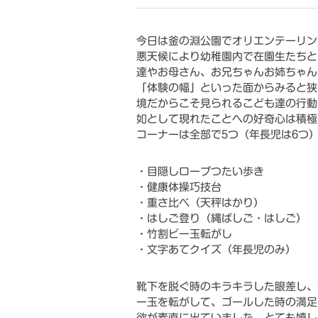
今日は釜の淵公園でオリエンテーリン
悪天候により幼稚園内で在園生たちと
達やお母さん、お兄ちゃんお姉ちゃん
「体験の幅」といった面からみると狭
境だからこそ見られるこども達の行動
如として現れたことへの好奇心は積極
コーナーは全部で5つ（年長児は6つ
・目隠しロープつたい歩き
・健康体操巧技台
・重さ比べ（天秤はかり）
・はしご登り（縄ばしご・はしご）
・竹割ビー玉転がし
・文字あてクイズ（年長児のみ）
靴下を脱ぐ時のキラキラした眼差し、
ー玉を転がして、ゴールした時の満足
欲が素直に出ていました。とても嬉し