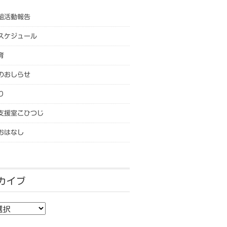
組活動報告
スケジュール
育
のおしらせ
り
支援室こひつじ
おはなし
カイブ
カイブ