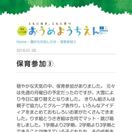
Home
›
園からのおしらせ
›
保育参加③
2016-01-26
保育参加③
穏やかな天気の中、保育参加がありました。
元々
は先週の月曜日の予定だったのですが、大雪によ
り今日に振り替えとなりました。
きりん組さんは
親子で協力してグループ表作り。いろんなアイデ
ィアをまとめておもしろいお家がたくさんできま
した。りす組とうさぎ組は合同でマット・跳び箱
をしました。1学期より2学期、2学期より3学期と
できることが増えている子どもたち。その成長を