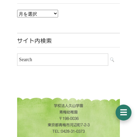
アーカイブ
サイト内検索
学校法人久山学園
☰
青梅幼稚園
〒198-0036
東京都青梅市河辺町7-2-3
TEL:0428-31-0373