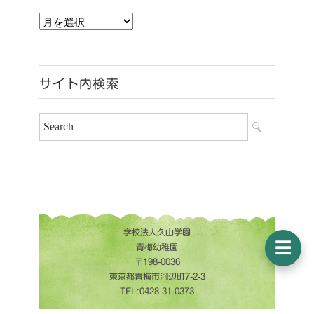
アーカイブ
サイト内検索
学校法人久山学園
☰
青梅幼稚園
〒198-0036
東京都青梅市河辺町7-2-3
TEL:0428-31-0373