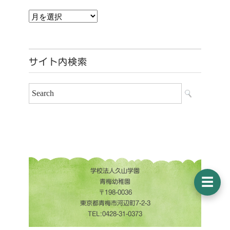
アーカイブ
サイト内検索
学校法人久山学園
☰
青梅幼稚園
〒198-0036
東京都青梅市河辺町7-2-3
TEL:0428-31-0373